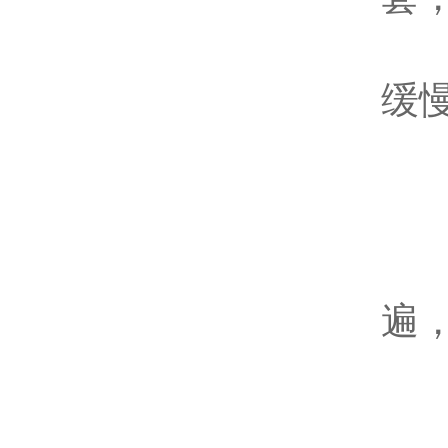
清
缓
六
轻
直
遍
严
执