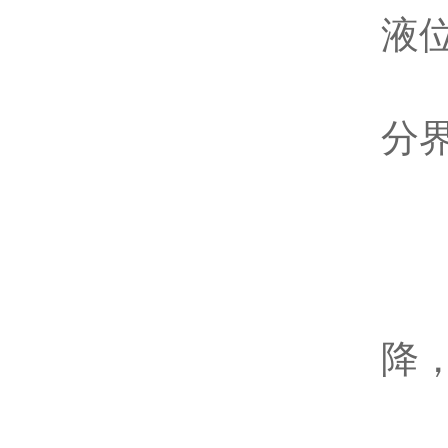
液
观
分
升
①
②
降
③