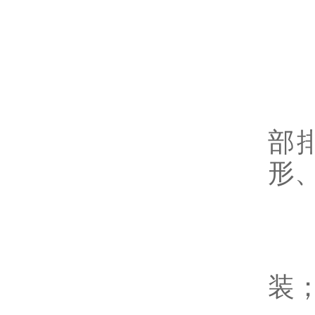
一
外
仪
部
形
浮
打
装