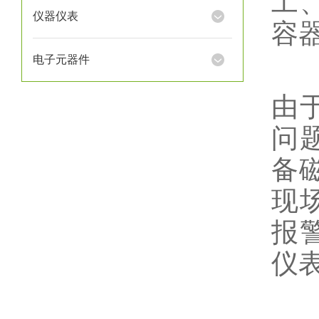
工
仪器仪表
容
电子元器件
磁
由
问
备
现
报
仪