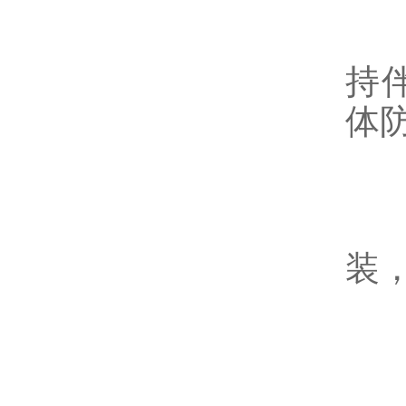
避
持
体
环
仪
装
四
零