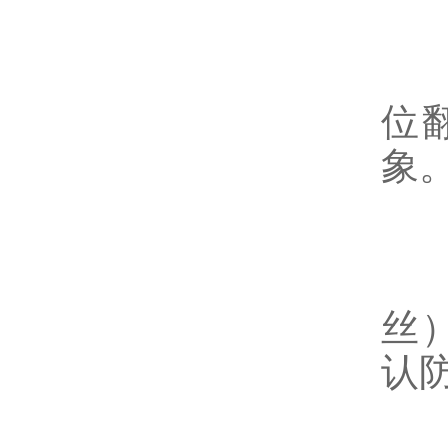
翻
拿
位
象
附
远
丝
认
管