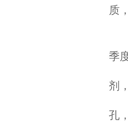
质
七
含
季
面
剂
浮
孔