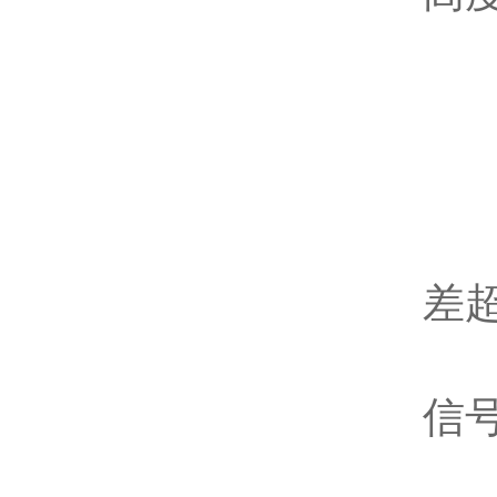
巡
观
法
带
差
带
信
工