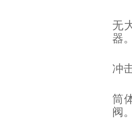
旁
无
器
二
冲
微
筒
阀
缓