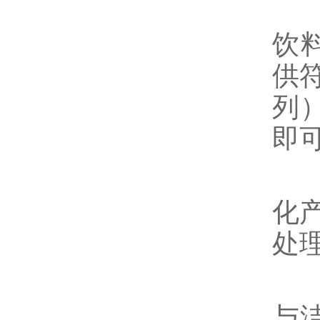
3
饮
供符
列
即
4
化
处
5
与