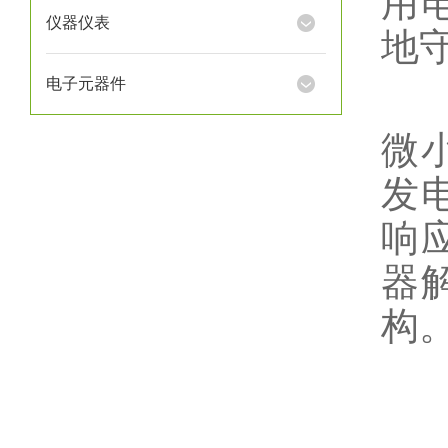
用
仪器仪表
地
电子元器件
其
微
发
响
器
构
1