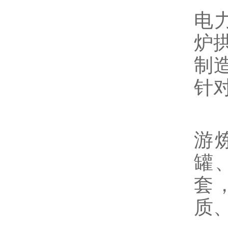
电
炉拱
制
针
2
游
罐
套
质